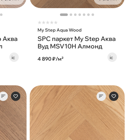
★
★
★
★
★
My Step Aqua Wood
p Аква
SPC паркет My Step Аква
л
Вуд MSV10H Алмонд
4 890 ₽/м²