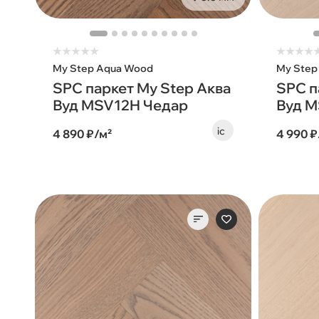
★
★
★
★
★
★
★
★
★
My Step Aqua Wood
My Step
SPC паркет My Step Аква
SPC п
Вуд MSV12H Чедар
Вуд M
4 890 ₽/м²
4 990 ₽