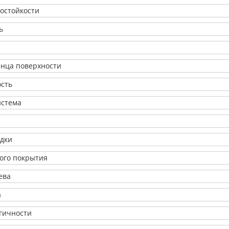
состойкости
ь
янца поверхности
ость
истема
адки
ого покрытия
ева
а
огичности