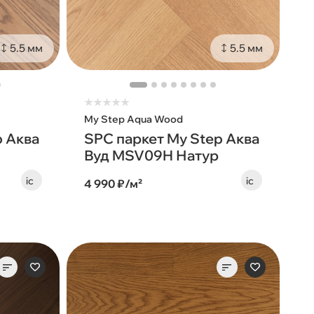
5.5 мм
5.5 мм
★
★
★
★
★
My Step Aqua Wood
p Аква
SPC паркет My Step Аква
Вуд MSV09H Натур
4 990 ₽/м²