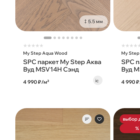
5.5 мм
★
★
★
★
★
★
★
★
★
My Step Aqua Wood
My Step
SPC паркет My Step Аква
SPC п
Вуд MSV14H Сэнд
Вуд M
4 990 ₽/м²
4 990 ₽
выбор 
%