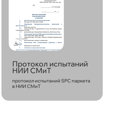
Протокол испытаний
НИИ СМиТ
протокол испытаний SPC паркета
в НИИ СМиТ