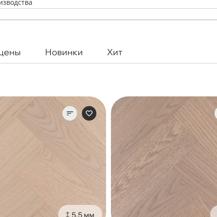
изводства
 цены
Новинки
Хит
5.5 мм