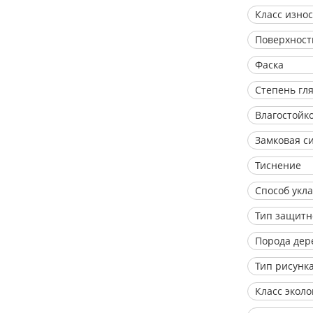
Класс изно
Поверхност
Фаска
Степень гл
Влагостойк
Замковая с
Тиснение
Способ укл
Тип защитн
Порода дер
Тип рисунк
Класс экол