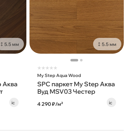
5.5 мм
5.5 мм
★
★
★
★
★
My Step Aqua Wood
p Аква
SPC паркет My Step Аква
т
Вуд MSV03 Честер
4 290 ₽/м²