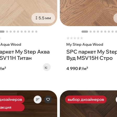
5.5 мм
★
★
★
★
★
★
 Aqua Wood
My Step Aqua Wood
аркет My Step Аква
SPC паркет My Ste
SV11H Титан
Вуд MSV15H Стро
/м²
4 990 ₽/м²
дизайнеров
выбор дизайнеров
 акция