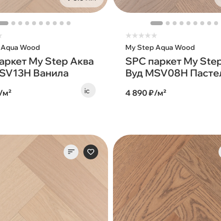
★
★
★
★
★
★
 Aqua Wood
My Step Aqua Wood
аркет My Step Аква
SPC паркет My Ste
SV13H Ванила
Вуд MSV08H Пасте
/м²
4 890 ₽/м²