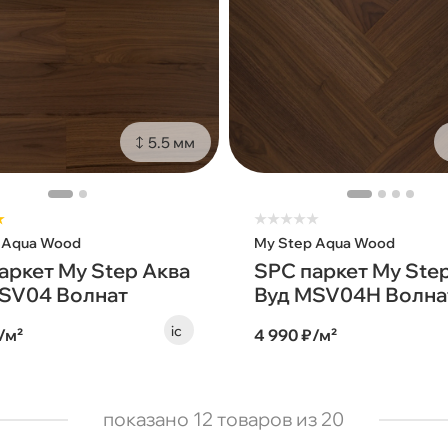
5.5 мм
★
★
★
★
★
★
 Aqua Wood
My Step Aqua Wood
аркет My Step Аква
SPC паркет My Ste
SV04 Волнат
Вуд MSV04H Волна
/м²
4 990 ₽/м²
показано 12 товаров из 20