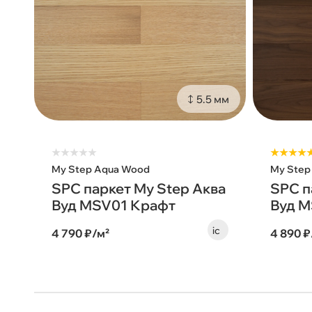
5.5 мм
★
★
★
★
★
★★★★
My Step Aqua Wood
My Step
SPC паркет My Step Аква
SPC п
Вуд MSV01 Крафт
Вуд M
4 790 ₽/м²
4 890 ₽