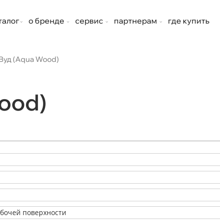
талог
о бренде
сервис
партнерам
где купить
Вуд (Aqua Wood)
ood)
бочей поверхности