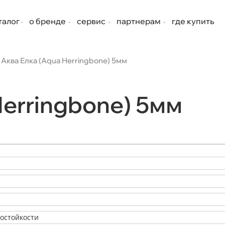
талог
о бренде
сервис
партнерам
где купить
Аква Елка (Aqua Herringbone) 5мм
Herringbone) 5мм
состойкости