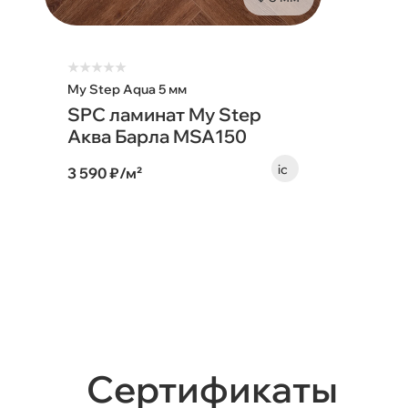
★
★
★
★
★
My Step Aqua 5 мм
SPC ламинат My Step
Аква Барла MSA150
3 590 ₽/м²
Сертификаты