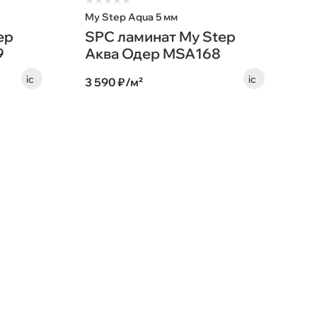
★
★
★
★
★
My Step Aqua 5 мм
ep
SPC ламинат My Step
9
Аква Одер MSA168
3 590 ₽/м²