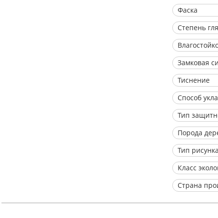
Фаска
Степень гл
Влагостойк
Замковая с
Тиснение
Способ укл
Тип защитн
Порода дер
Тип рисунк
Класс экол
Страна про