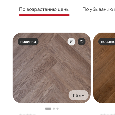
По возрастанию цены
По убыванию
новинка
новинк
5 мм