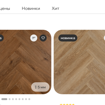
 цены
Новинки
Хит
а
новинка
5 мм