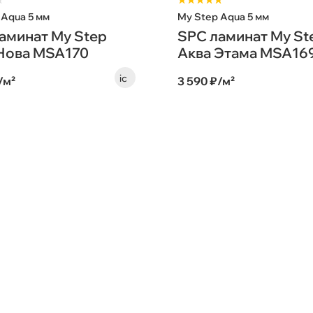
★
★★★★★
 Aqua 5 мм
My Step Aqua 5 мм
аминат My Step
SPC ламинат My St
Нова MSA170
Аква Этама MSA16
/м²
3 590 ₽/м²