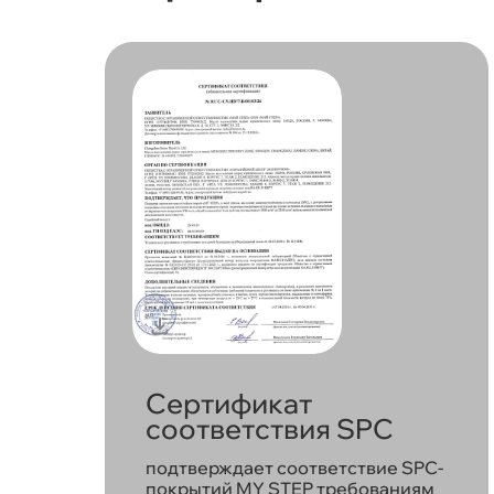
Сертификат
соответствия SPC
подтверждает соответствие SPC-
покрытий MY STEP требованиям