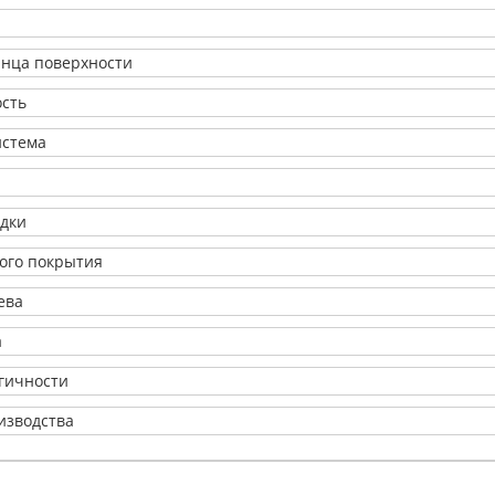
янца поверхности
ость
истема
адки
ого покрытия
ева
а
огичности
изводства