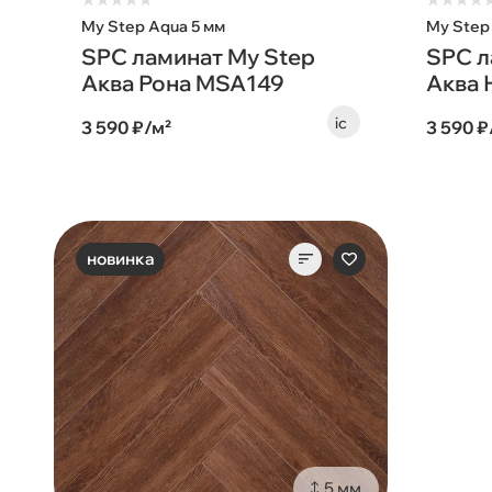
★
★
★
★
★
★
★
★
★
My Step Aqua 5 мм
My Step
SPC ламинат My Step
SPC л
Аква Рона MSA149
Аква 
3 590 ₽/м²
3 590 ₽
новинка
5 мм