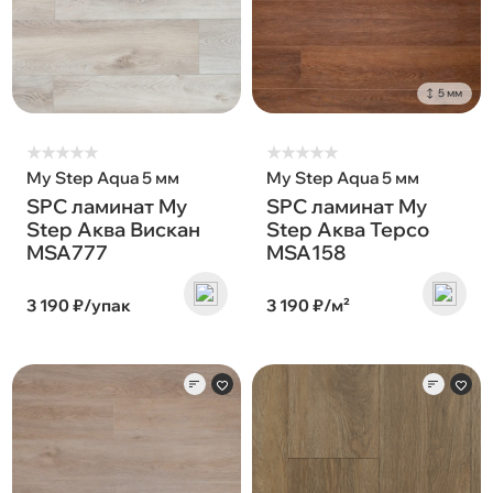
5 мм
★
★
★
★
★
★
★
★
★
★
My Step Aqua 5 мм
My Step Aqua 5 мм
SPC ламинат My
SPC ламинат My
Step Аква Вискан
Step Аква Терсо
MSA777
MSA158
3 190 ₽/упак
3 190 ₽/м²