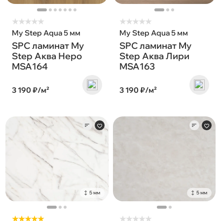
★
★
★
★
★
★
★
★
★
★
My Step Aqua 5 мм
My Step Aqua 5 мм
SPC ламинат My
SPC ламинат My
Step Аква Неро
Step Аква Лири
MSA164
MSA163
3 190 ₽/м²
3 190 ₽/м²
5 мм
5 мм
★★★★★
★
★
★
★
★