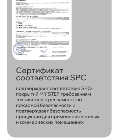
Сертификат
соответствия SPC
подтверждает соответствие SPC-
покрытий MY STEP требованиям
технического регламента по
пожарной безопасности и
подтверждает безопасность
продукции для применения в жилых
и коммерческих помещениях