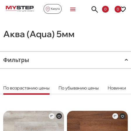
0
0
Калуга
Аква (Aqua) 5мм
Фильтры
По возрастанию цены
По убыванию цены
Новинки