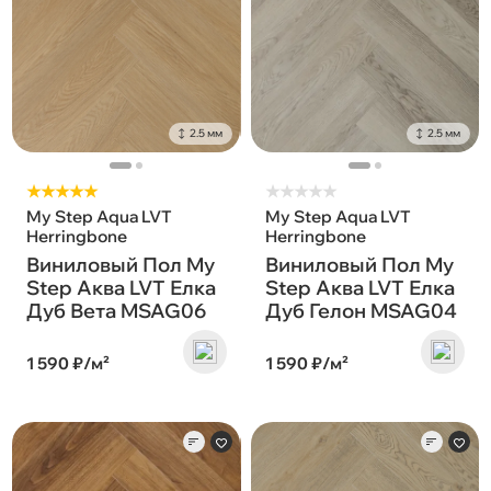
2.5 мм
2.5 мм
★★★★★
★
★
★
★
★
My Step Aqua LVT
My Step Aqua LVT
Herringbone
Herringbone
Виниловый Пол My
Виниловый Пол My
Step Аква LVT Елка
Step Аква LVT Елка
Дуб Вета MSAG06
Дуб Гелон MSAG04
1 590 ₽/м²
1 590 ₽/м²