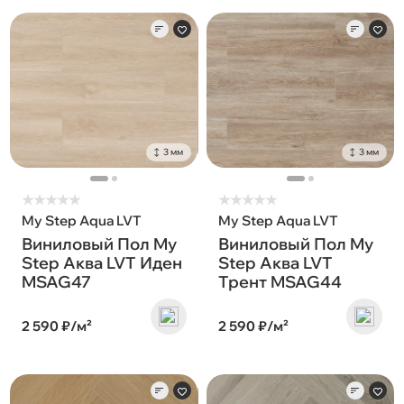
3 мм
3 мм
★
★
★
★
★
★
★
★
★
★
My Step Aqua LVT
My Step Aqua LVT
Виниловый Пол My
Виниловый Пол My
Step Аква LVT Иден
Step Аква LVT
MSAG47
Трент MSAG44
2 590 ₽/м²
2 590 ₽/м²