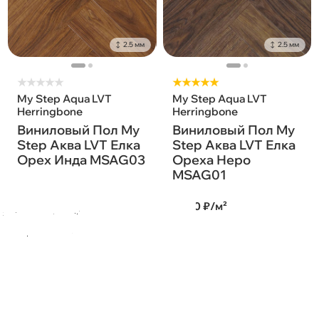
2.5 мм
2.5 мм
★
★
★
★
★
★★★★★
My Step Aqua LVT
My Step Aqua LVT
Herringbone
Herringbone
Виниловый Пол My
Виниловый Пол My
Step Аква LVT Елка
Step Аква LVT Елка
Орех Инда MSAG03
Ореха Неро
MSAG01
2 250 ₽/м²
2 250 ₽/м²