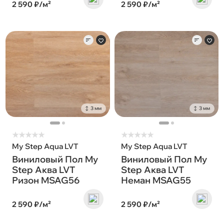
2 590 ₽/м²
2 590 ₽/м²
3 мм
3 мм
★
★
★
★
★
★
★
★
★
★
My Step Aqua LVT
My Step Aqua LVT
Виниловый Пол My
Виниловый Пол My
Step Аква LVT
Step Аква LVT
Ризон MSAG56
Неман MSAG55
2 590 ₽/м²
2 590 ₽/м²