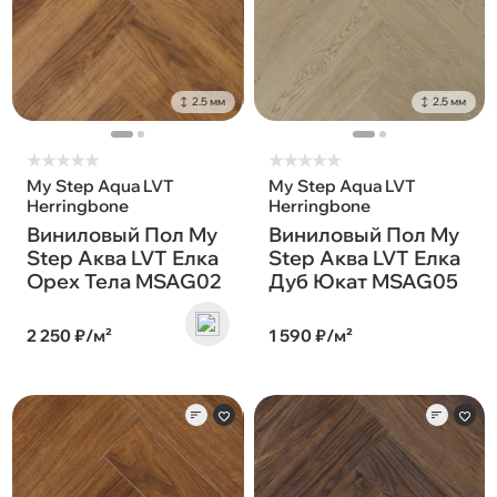
2.5 мм
2.5 мм
★
★
★
★
★
★
★
★
★
★
My Step Aqua LVT
My Step Aqua LVT
Herringbone
Herringbone
Виниловый Пол My
Виниловый Пол My
Step Аква LVT Елка
Step Аква LVT Елка
Орех Тела MSAG02
Дуб Юкат MSAG05
2 250 ₽/м²
1 590 ₽/м²