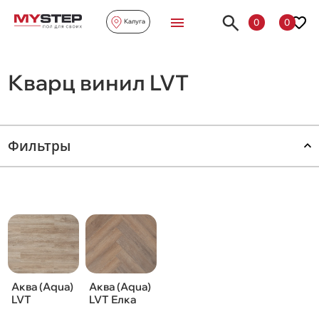
0
0
Калуга
Кварц винил LVT
Фильтры
Аква (Aqua)
Аква (Aqua)
LVT
LVT Елка