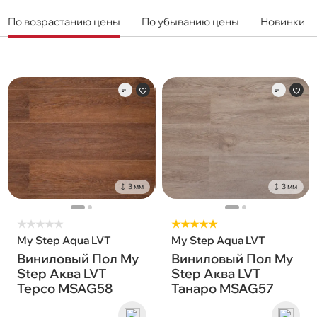
По возрастанию цены
По убыванию цены
Новинки
3 мм
3 мм
★
★
★
★
★
★★★★★
My Step Aqua LVT
My Step Aqua LVT
Виниловый Пол My
Виниловый Пол My
Step Аква LVT
Step Аква LVT
Терсо MSAG58
Танаро MSAG57