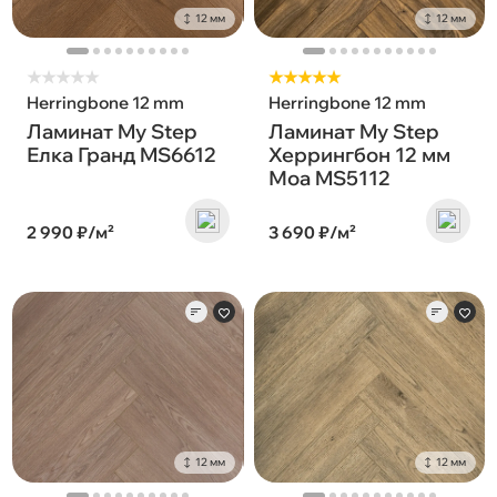
12 мм
12 мм
★
★
★
★
★
★★★★★
Herringbone 12 mm
Herringbone 12 mm
Ламинат My Step
Ламинат My Step
Елка Гранд MS6612
Херрингбон 12 мм
Моа MS5112
2 990 ₽/м²
3 690 ₽/м²
12 мм
12 мм