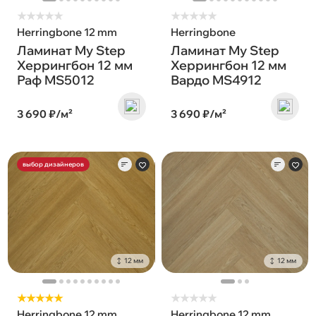
★
★
★
★
★
★
★
★
★
★
Herringbone 12 mm
Herringbone
Ламинат My Step
Ламинат My Step
Херрингбон 12 мм
Херрингбон 12 мм
Раф MS5012
Вардо MS4912
3 690 ₽/м²
3 690 ₽/м²
выбор дизайнеров
12 мм
12 мм
★★★★★
★
★
★
★
★
Herringbone 12 mm
Herringbone 12 mm