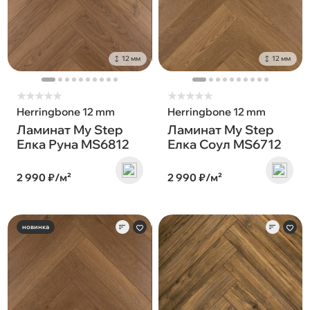
12 мм
12 мм
★
★
★
★
★
★
★
★
★
★
Herringbone 12 mm
Herringbone 12 mm
Ламинат My Step
Ламинат My Step
Елка Руна MS6812
Елка Соул MS6712
2 990 ₽/м²
2 990 ₽/м²
новинка