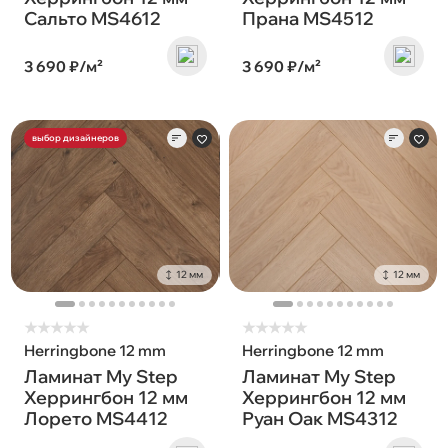
Сальто MS4612
Прана MS4512
3 690 ₽/м²
3 690 ₽/м²
выбор дизайнеров
12 мм
12 мм
★
★
★
★
★
★
★
★
★
★
Herringbone 12 mm
Herringbone 12 mm
Ламинат My Step
Ламинат My Step
Херрингбон 12 мм
Херрингбон 12 мм
Лорето MS4412
Руан Оак MS4312