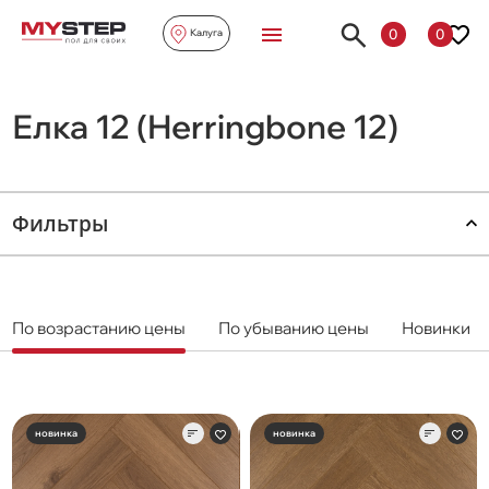
0
0
Калуга
Елка 12 (Herringbone 12)
Фильтры
По возрастанию цены
По убыванию цены
Новинки
новинка
новинка