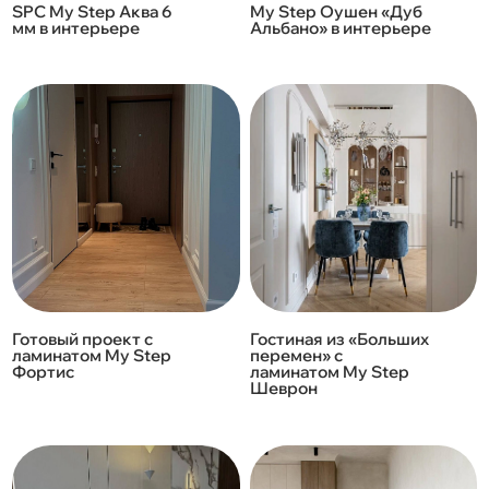
SPC My Step Аква 6
My Step Оушен «Дуб
мм в интерьере
Альбано» в интерьере
Готовый проект с
Гостиная из «Больших
ламинатом My Step
перемен» с
Фортис
ламинатом My Step
Шеврон