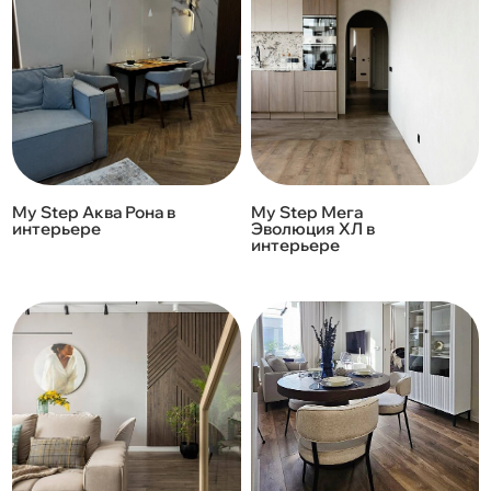
My Step Аква Рона в
My Step Мега
интерьере
Эволюция ХЛ в
интерьере