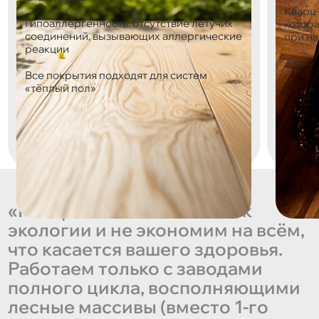
Кварц-
Гипоаллергенность: отсутствие летучих
котор
соединений, вызывающих аллергические
при н
реакции
Все покрытия подходят для систем
«тёплый пол»
«Мы трепетно относимся к
экологии и не экономим на всём,
что касается вашего здоровья.
Работаем только с заводами
полного цикла, восполняющими
лесные массивы (вместо 1-го