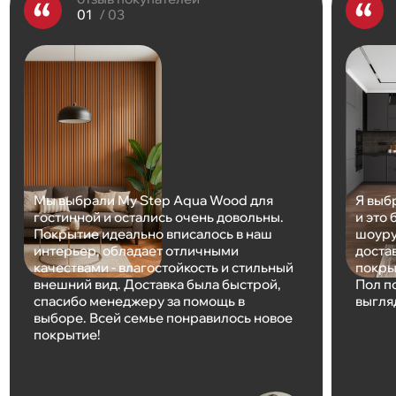
/ 03
Мы выбрали Му Step Aqua Wood для
Я выб
гостинной и остались очень довольны.
и это
Покрытие идеально вписалось в наш
шоуру
интерьер, обладает отличными
доста
качествами - влагостойкость и стильный
покры
внешний вид. Доставка была быстрой,
Пол п
спасибо менеджеру за помощь в
выгля
выборе. Всей семье понравилось новое
покрытие!