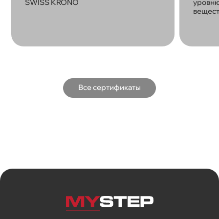
SWISS KRONO
уровню
вещест
Все сертификаты