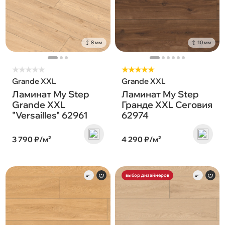
8 мм
10 мм
★
★
★
★
★
★★★★★
Grande XXL
Grande XXL
Ламинат My Step
Ламинат My Step
Grande XXL
Гранде XXL Сеговия
"Versailles" 62961
62974
3 790 ₽/м²
4 290 ₽/м²
выбор дизайнеров