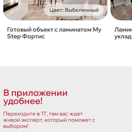
Цвет: Выбеленный
Готовый объект с ламинатом My
Ламин
Step Фортис
уклад
В приложении
удобнее!
Переходите в ТГ, там вас ждет
живой эксперт, который поможет с
выбором!